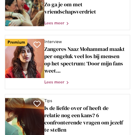
Zo ga je om met
vriendschapsverdriet
Lees meer
Interview
Premium
Zangeres Naaz Mohammad maakt
per ongeluk veel los bij mensen
op het spectrum: ‘Door mijn fans
weet...
Lees meer
Tips
Is de liefde over of heeft de
relatie nog een kans? 6
confronterende vragen om jezelf
te stellen