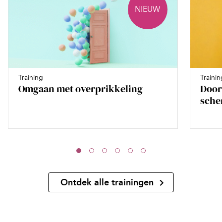
NIEUW
Training
Trainin
Omgaan met overprikkeling
Door
sche
Ontdek alle trainingen