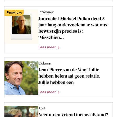
Interview
Premium
Journalist Michael Pollan deed 5
jaar lang onderzoek naar wat ons
bewustzijn precies is:
‘Misschien...
Lees meer
Column
Jean-Pierre van de Ven: ‘Jullie
hebben helemaal geen relatie.
Jullie hebben een
Lees meer
Kort
Neemt een vriend ineens afstand?