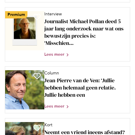
Interview
Premium
Journalist Michael Pollan deed 5
jaar lang onderzoek naar wat ons
bewustzijn precies is:
‘Misschien...
Lees meer
Column
Jean-Pierre van de Ven: ‘Jullie
hebben helemaal geen relatie.
Jullie hebben een
Lees meer
Kort
Neemt een vriend ineens afstand?