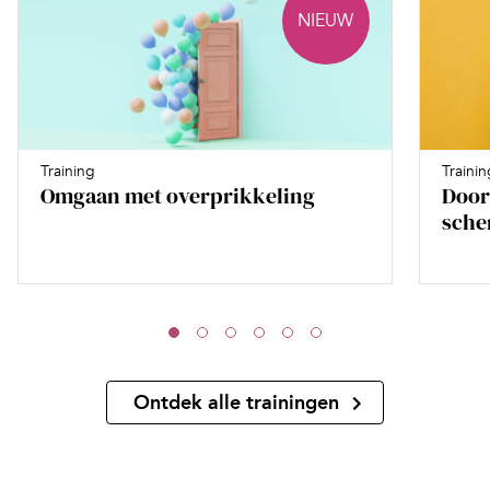
NIEUW
Training
Trainin
Omgaan met overprikkeling
Door
sche
Ontdek alle trainingen