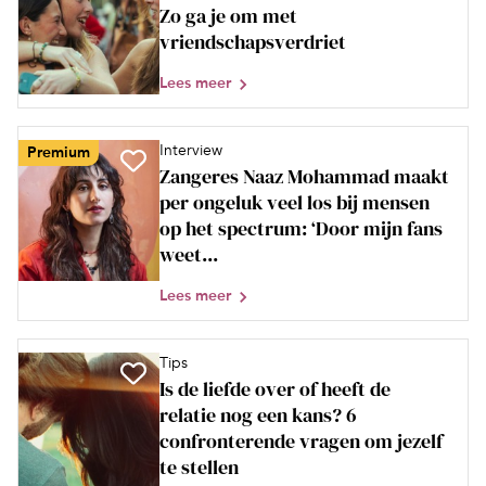
Zo ga je om met
vriendschapsverdriet
Lees meer
Interview
Premium
Zangeres Naaz Mohammad maakt
per ongeluk veel los bij mensen
op het spectrum: ‘Door mijn fans
weet...
Lees meer
Tips
Is de liefde over of heeft de
relatie nog een kans? 6
confronterende vragen om jezelf
te stellen