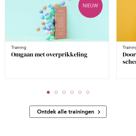
NIEUW
Training
Trainin
Omgaan met overprikkeling
Door
sche
Ontdek alle trainingen