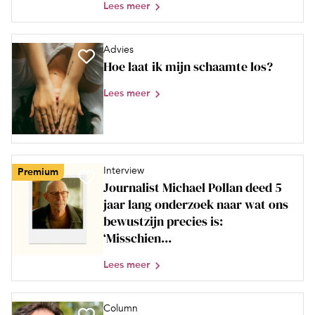
Lees meer
Advies
Hoe laat ik mijn schaamte los?
Lees meer
Interview
Premium
Journalist Michael Pollan deed 5
jaar lang onderzoek naar wat ons
bewustzijn precies is:
‘Misschien...
Lees meer
Column